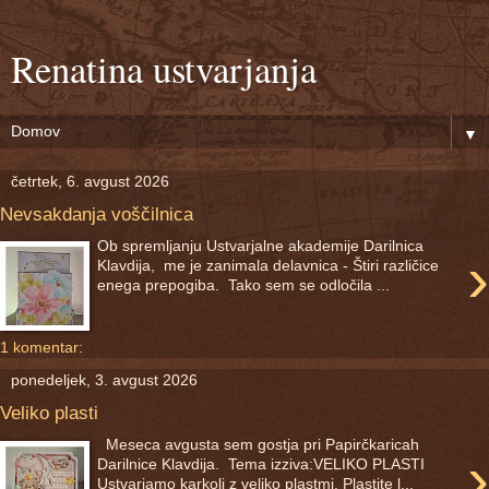
Renatina ustvarjanja
▼
četrtek, 6. avgust 2026
Nevsakdanja voščilnica
Ob spremljanju Ustvarjalne akademije Darilnica
›
Klavdija, me je zanimala delavnica - Štiri različice
enega prepogiba. Tako sem se odločila ...
1 komentar:
ponedeljek, 3. avgust 2026
Veliko plasti
Meseca avgusta sem gostja pri Papirčkaricah
›
Darilnice Klavdija. Tema izziva:VELIKO PLASTI
Ustvarjamo karkoli z veliko plastmi. Plastite l...