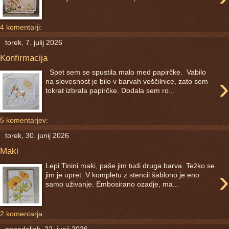
4 komentarji:
torek, 7. julij 2026
Konfirmacija
Spet sem se spustila malo med papirčke. Vabilo
›
na slovesnost je bilo v barvah voščilnice, zato sem
tokrat izbrala papirčke. Dodala sem ro...
5 komentarjev:
torek, 30. junij 2026
Maki
Lepi Tinini maki, paše jim tudi druga barva. Težko se
›
jim je upret. V kompletu z stencil šablono je eno
samo uživanje. Embosirano ozadje, ma...
2 komentarja:
ponedeljek, 22. junij 2026