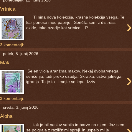
Vrtnica
Ti nina nova kolekcija, krasna kolekcija vsega. Te
›
kar ponese med papirje. Senčila sem z distress
oxide, tako ozadje kot vrtnico . P...
3 komentarji:
petek, 5. junij 2026
Maki
Še en vijola aranžma makov. Nekaj dvobarvnega
›
senčenja, tudi preko ozadja. Skratka, ustvarjalnega
igranja. To je to. Imejte se lepo. Izziv...
3 komentarji:
sreda, 3. junij 2026
Aloha
›
... tak je bil naslov vabila in barve na njem. Jaz sem
se poigrala z različnimi spreji in uspelo mi je